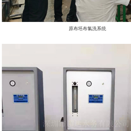
原布坯布氯洗系统