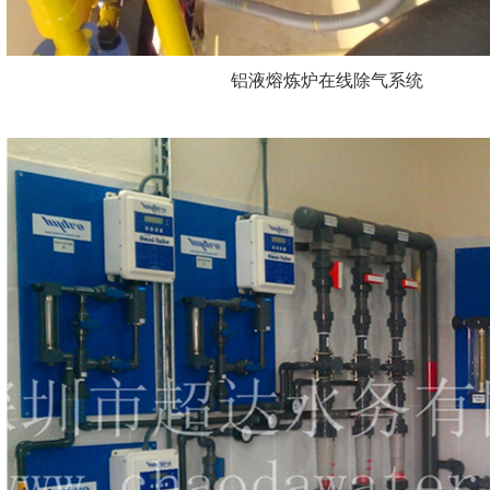
铝液熔炼炉在线除气系统