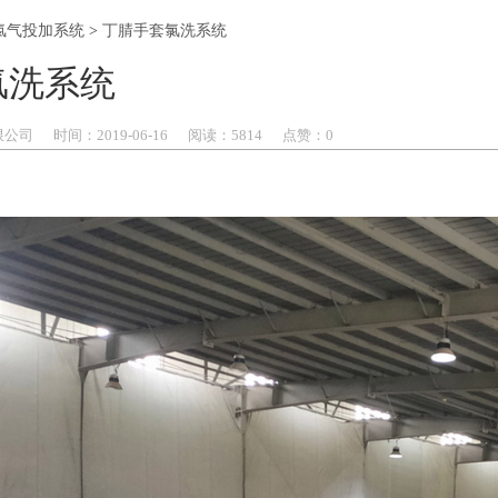
氯气投加系统
>
丁腈手套氯洗系统
氯洗系统
限公司
时间：
2019-
06-16
阅读：5814
点赞：
0