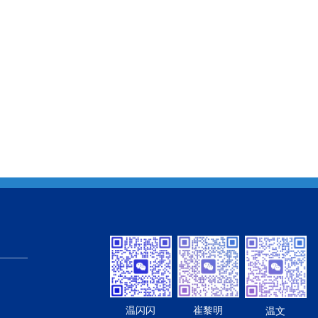
温闪闪
崔黎明
温文