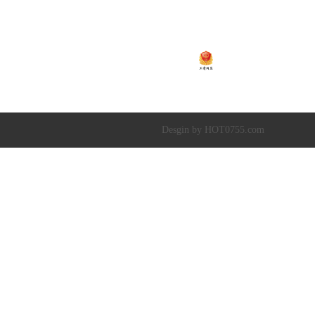
温闪闪13925252341
崔黎明13266582341
温
粤ICP备2020138448号
Copyright © 2019-20
深圳市超达水务有限公司
|
深圳市超达环保科技有限
Desgin by HOT0755.com