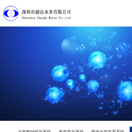
首页
产品展示
工程案例
淘宝店铺
下载中心
视频管理
走近超达
次氯酸钠投加系统
氯气投加系统
吸收中和装置系统