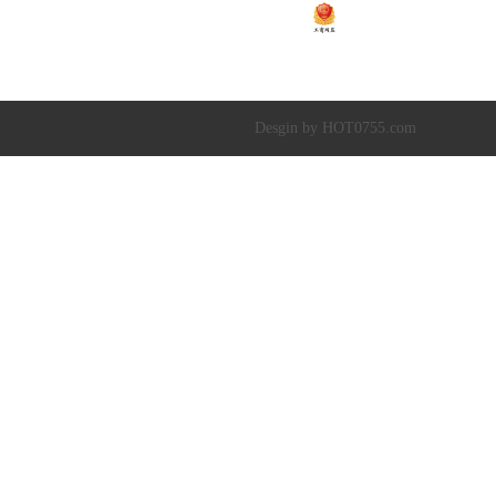
粤ICP备2020138448号
Copyright © 2019-20
深圳市超达水务有限公司
|
深圳市超达环保科技有限
Desgin by HOT0755.com