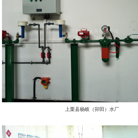
上栗县杨岐（卯田）水厂