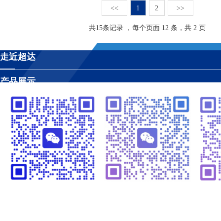
<<
1
2
>>
共
15
条记录 ，每个页面 12 条，共 2 页
走近超达
产品展示
工程案例
视频管理
温闪闪13925252341
崔黎明13266582341
温