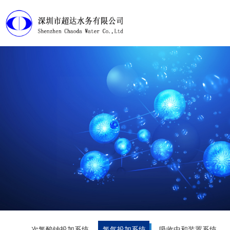
首页
产品展示
工程案例
淘宝店铺
下载中心
视频管理
走近超达
次氯酸钠投加系统
氯气投加系统
吸收中和装置系统