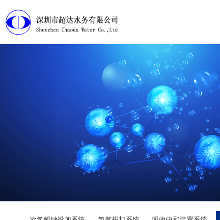
首页
产品展示
工程案例
淘宝店铺
下载中心
视频管理
走近超达
次氯酸钠投加系统
氯气投加系统
吸收中和装置系统