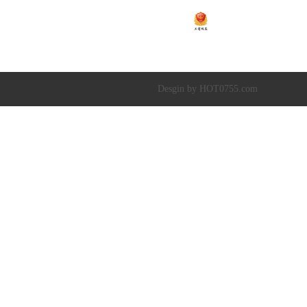
粤ICP备2020138448号
Copyright © 2019-20
深圳市超达水务有限公司
|
深圳市超达环保科技有限
Desgin by HOT0755.com