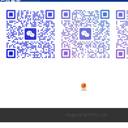
产品展示
工程案例
视频管理
温闪闪13925252341
崔黎明13266582341
温
粤ICP备2020138448号
Copyright © 2019-20
深圳市超达水务有限公司
|
深圳市超达环保科技有限
Desgin by HOT0755.com