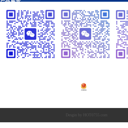
产品展示
工程案例
视频管理
温闪闪13925252341
崔黎明13266582341
温
粤ICP备2020138448号
Copyright © 2019-20
深圳市超达水务有限公司
|
深圳市超达环保科技有限
Desgin by HOT0755.com