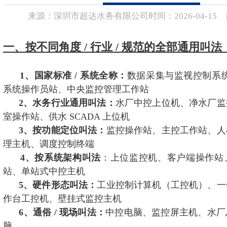
公司简介
联系我们
超达标识
来源：
深圳市超达水务有限公司
时间：
2026-
04-15
组织机构
企业文化
一、按不同角度 / 行业 / 规范的全部通用叫
荣誉资质
1、国家标准 / 系统全称：
数据采集与监视控制系统
系统操作员站、中央监控管理工作站
2、水务行业通用叫法：
水厂中控上位机、净水厂监
室操作站、供水 SCADA 上位机
3、按功能定位叫法：
监控操作站、主控工作站、人
理主机、调度控制终端
4、按系统架构叫法
：上位监控机、客户端操作站
站、单站式中控主机
5、硬件形态叫法：
工业控制计算机（工控机）、一
作台工控机、壁挂式监控主机
6、通俗 / 现场叫法：
中控电脑、监控屏主机、水厂
脑