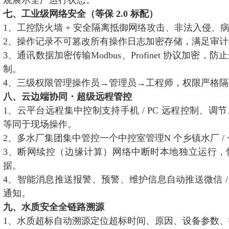
七、工业级网络安全（等保 2.0 标配）
1、工控防火墙 + 安全隔离抵御网络攻击、非法入侵、
2、操作记录不可篡改所有操作日志加密存储，满足审计
3、通讯数据加密传输Modbus、Profinet 协议加密
制。
4、三级权限管理操作员→管理员→工程师，权限严格隔
八、云边端协同・超级远程管控
1、云平台远程集中控制支持手机 / PC 远程控制、调
等同于现场操作。
2、多水厂集团集中管控一个中控室管理N 个乡镇水厂 /
3、断网续控（边缘计算）网络中断时本地独立运行，
据。
4、智能消息推送报警、预警、维护信息自动推送微信 / 短
通知。
九、水质安全全链路溯源
1、水质超标自动溯源定位超标时间、原因、设备参数