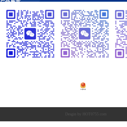
产品展示
工程案例
视频管理
温闪闪13925252341
崔黎明13266582341
温
粤ICP备2020138448号
Copyright © 2019-20
深圳市超达水务有限公司
|
深圳市超达环保科技有限
Desgin by HOT0755.com