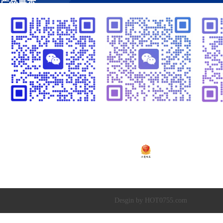
产品展示
工程案例
视频管理
温闪闪13925252341
崔黎明13266582341
温
粤ICP备2020138448号
Copyright © 2019-20
深圳市超达水务有限公司
|
深圳市超达环保科技有限
Desgin by HOT0755.com